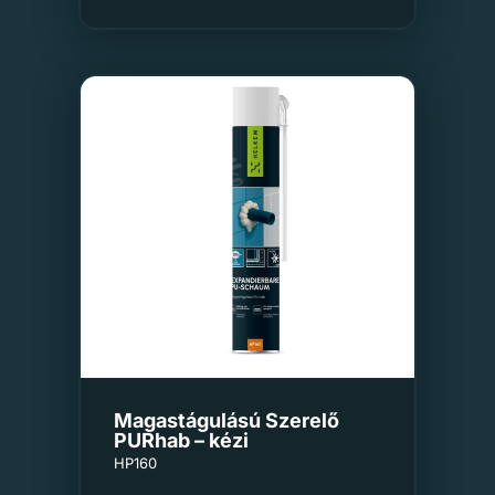
Magastágulású Szerelő
PURhab – kézi
HP160