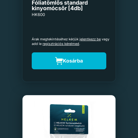
Fóliatömlős standard
kinyomócsőr [4db]
HK600
Árak megtekintéséhez kérjük
jelentkezz be
vagy
add le
regisztrációs kérelmed
.
Kosárba