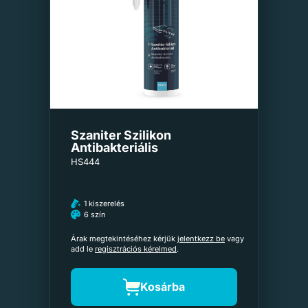
Szaniter Szilikon
Antibakteriális
HS444
1 kiszerelés
6 szín
Árak megtekintéséhez kérjük
jelentkezz be
vagy
add le
regisztrációs kérelmed
.
Kosárba