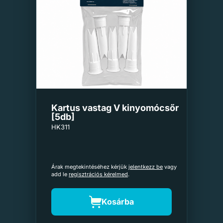
Kartus vastag V kinyomócsőr
[5db]
HK311
Árak megtekintéséhez kérjük
jelentkezz be
vagy
add le
regisztrációs kérelmed
.
Kosárba