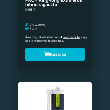
PRO+ KingKong extra erős
hibrid ragasztó
HH510
2 kiszerelés
1 szín
Árak megtekintéséhez kérjük
jelentkezz be
vagy
add le
regisztrációs kérelmed
.
Kosárba