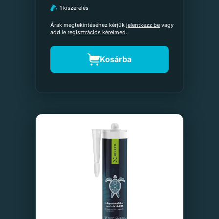
1 kiszerelés
Árak megtekintéséhez kérjük
jelentkezz be
vagy
add le
regisztrációs kérelmed
.
Kosárba