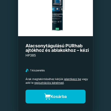
Alacsonytágulású PURhab
ajtókhoz és ablakokhoz – kézi
HP385
1 kiszerelés
Árak megtekintéséhez kérjük
jelentkezz be
vagy
add le
regisztrációs kérelmed
.
Kosárba