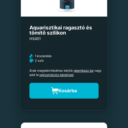
Aquarisztikai ragasztó és
tömítő szilikon
HS401
1 kiszerelés
2 szín
Árak megtekintéséhez kérjük
jelentkezz be
vagy
add le
regisztrációs kérelmed
.
Kosárba