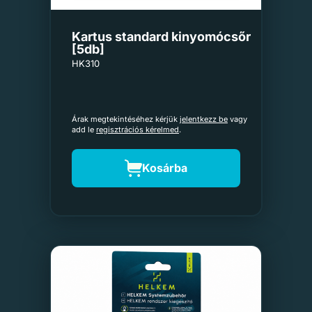
Kartus standard kinyomócsőr
[5db]
HK310
Árak megtekintéséhez kérjük
jelentkezz be
vagy
add le
regisztrációs kérelmed
.
Kosárba