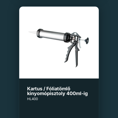
Kartus / Fóliatömlő
kinyomópisztoly 400ml-ig
HL400