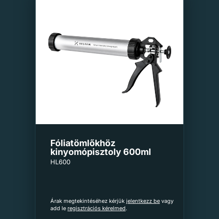
Fóliatömlőkhöz
kinyomópisztoly 600ml
HL600
Árak megtekintéséhez kérjük
jelentkezz be
vagy
add le
regisztrációs kérelmed
.