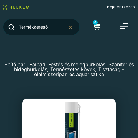
Bejelentkezés
0
Építőipari
,
Faipari
,
Festés és melegburkolás
,
Szaniter és
hidegburkolás
,
Természetes kövek
,
Tisztasági-
élelmiszeripari és aquarisztika