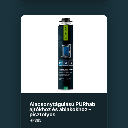
Alacsonytágulású PURhab
ajtókhoz és ablakokhoz –
pisztolyos
HP385