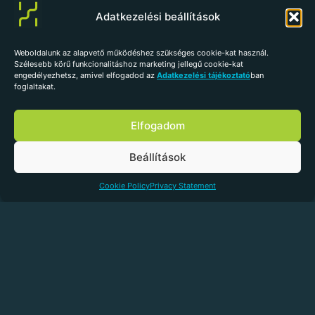
Adatkezelési beállítások
Weboldalunk az alapvető működéshez szükséges cookie-kat használ.
Szélesebb körű funkcionalitáshoz marketing jellegű cookie-kat
Szilikon fuga lehúzó íves 5-7
engedélyezhetsz, amivel elfogadod az
Adatkezelési tájékoztató
ban
foglaltakat.
mm
HK57
Elfogadom
Beállítások
Árak megtekintéséhez kérjük
jelentkezz be
vagy
add le
regisztrációs kérelmed
.
Cookie Policy
Privacy Statement
Kosárba