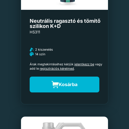
Neutrális ragasztó és tömítő
szilikon K+D
HS311
2 kiszerelés
14 szín
Árak megtekintéséhez kérjük
jelentkezz be
vagy
add le
regisztrációs kérelmed
.
Kosárba