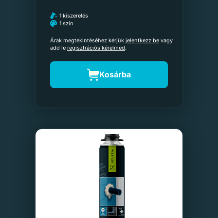
1 kiszerelés
1 szín
Árak megtekintéséhez kérjük
jelentkezz be
vagy
add le
regisztrációs kérelmed
.
Kosárba