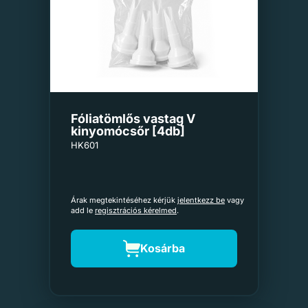
Fóliatömlős vastag V
kinyomócsőr [4db]
HK601
Árak megtekintéséhez kérjük
jelentkezz be
vagy
add le
regisztrációs kérelmed
.
Kosárba