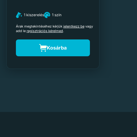
1 kiszerelés
1 szín
Árak megtekintéséhez kérjük
jelentkezz be
vagy
add le
regisztrációs kérelmed
.
Kosárba