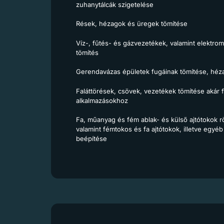
zuhanytálcák szigetelése
Rések, hézagok és üregek tömítése
Víz-, fűtés- és gázvezetékek, valamint elektrom
tömítés
Gerendavázas épületek fugáinak tömítése, héza
Faláttörések, csövek, vezetékek tömítése akár fö
alkalmazásokhoz
Fa, műanyag és fém ablak- és külső ajtótokok r
valamint fémtokos és fa ajtótokok, illetve egyé
beépítése