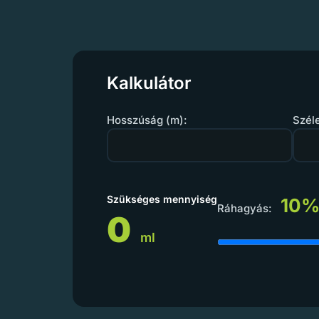
Kalkulátor
Hosszúság (m):
Szél
Szükséges mennyiség
10
Ráhagyás:
0
ml