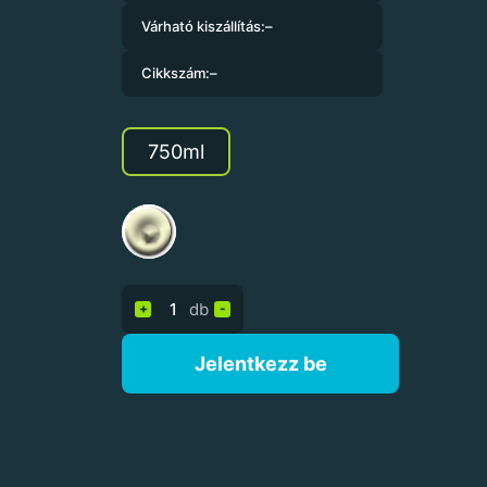
Várható kiszállítás:
–
Cikkszám:
–
750ml
db
+
-
Jelentkezz be