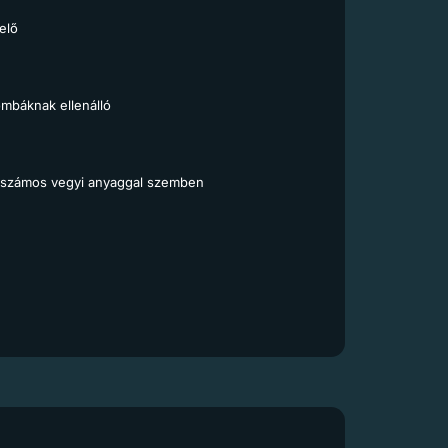
elő
báknak ellenálló
és számos vegyi anyaggal szemben