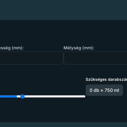
esség (mm):
Mélység (mm):
Szükséges darabszá
%
0 db × 750 ml