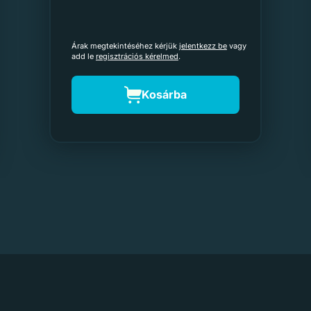
Árak megtekintéséhez kérjük
jelentkezz be
vagy
add le
regisztrációs kérelmed
.
Kosárba