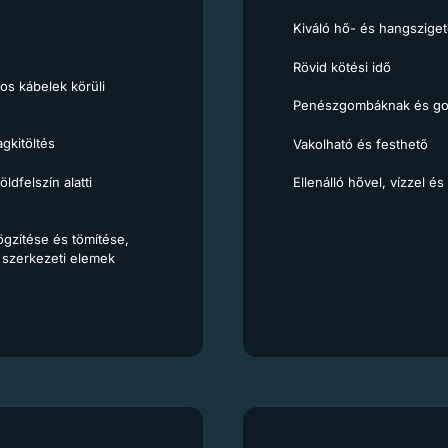
Kiváló hő- és hangsziget
Rövid kötési idő
os kábelek körüli
Penészgombáknak és gom
gkitöltés
Vakolható és festhető
ldfelszín alatti
Ellenálló hővel, vízzel 
ögzítése és tömítése,
b szerkezeti elemek