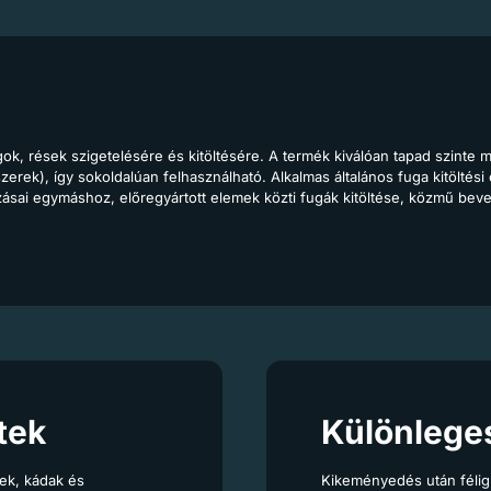
, rések szigetelésére és kitöltésére. A termék kiválóan tapad szinte mi
sztószerek), így sokoldalúan felhasználható. Alkalmas általános fuga kitöltés
ozásai egymáshoz, előregyártott elemek közti fugák kitöltése, közmű bevez
tek
Különlege
ek, kádak és
Kikeményedés után félig 