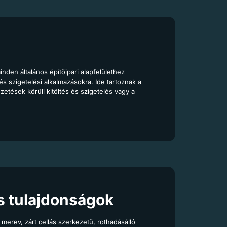
nden általános építőipari alapfelülethez
i és szigetelési alkalmazásokra. Ide tartoznak a
etések körüli kitöltés és szigetelés vagy a
s tulajdonságok
merev, zárt cellás szerkezetű, rothadásálló