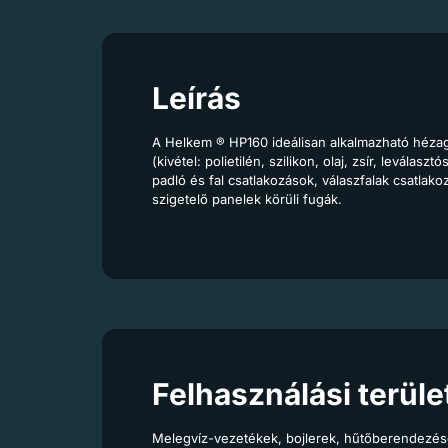
Leírás
A Helkem ® HP160 ideálisan alkalmazható hézagok
(kivétel: polietilén, szilikon, olaj, zsír, levála
padló és fal csatlakozások, válaszfalak csatlak
szigetelő panelek körüli fugák.
Felhasználási terüle
Melegvíz-vezetékek, bojlerek, hűtőberendezés