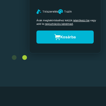
1 kiszerelés
1 szín
gy
Árak megtekintéséhez kérjük
jelentkezz be
vagy
add le
regisztrációs kérelmed
.
Kosárba