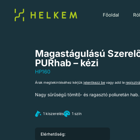
Főoldal
Ró
Magastágulású Szerel
PURhab – kézi
HP160
Árak megtekintéséhez kérjük
jelentkezz be
vagy add le
regisztr
Nagy sűrűségű tömítő- és ragasztó poliuretán hab.
1 kiszerelés
1 szín
Elérhetőség: