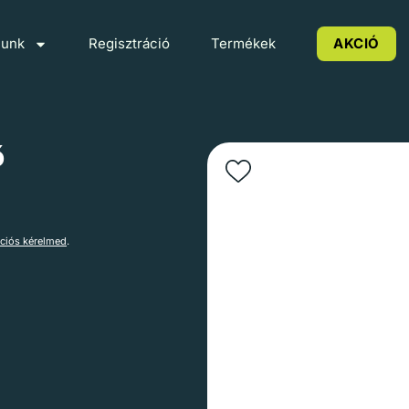
lunk
Regisztráció
Termékek
AKCIÓ
ő
ációs kérelmed
.