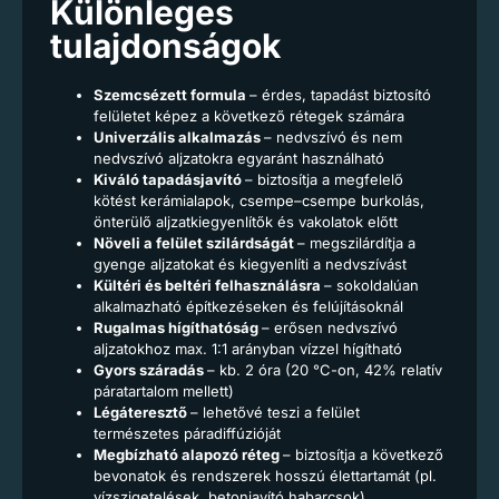
Különleges
tulajdonságok
Szemcsézett formula
– érdes, tapadást biztosító
felületet képez a következő rétegek számára
Univerzális alkalmazás
– nedvszívó és nem
nedvszívó aljzatokra egyaránt használható
Kiváló tapadásjavító
– biztosítja a megfelelő
kötést kerámialapok, csempe–csempe burkolás,
önterülő aljzatkiegyenlítők és vakolatok előtt
Növeli a felület szilárdságát
– megszilárdítja a
gyenge aljzatokat és kiegyenlíti a nedvszívást
Kültéri és beltéri felhasználásra
– sokoldalúan
alkalmazható építkezéseken és felújításoknál
Rugalmas hígíthatóság
– erősen nedvszívó
aljzatokhoz max. 1:1 arányban vízzel hígítható
Gyors száradás
– kb. 2 óra (20 °C-on, 42% relatív
páratartalom mellett)
Légáteresztő
– lehetővé teszi a felület
természetes páradiffúzióját
Megbízható alapozó réteg
– biztosítja a következő
bevonatok és rendszerek hosszú élettartamát (pl.
vízszigetelések, betonjavító habarcsok)