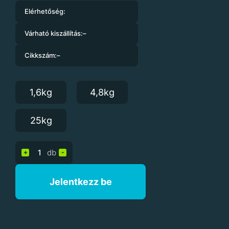
Elérhetőség:
Várható kiszállítás:
–
Cikkszám:
–
1,6kg
4,8kg
25kg
db
+
-
Jelentkezz be