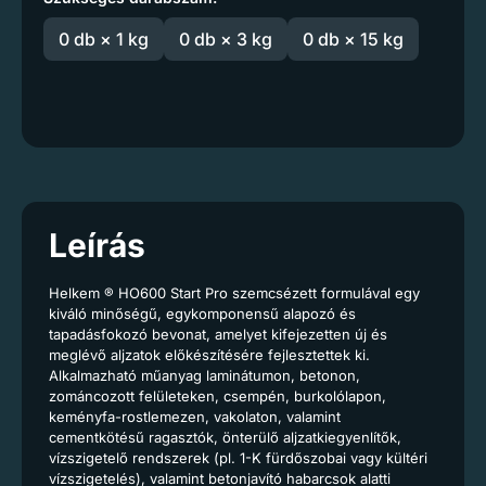
0 db × 1 kg
0 db × 3 kg
0 db × 15 kg
Leírás
Helkem ® HO600 Start Pro szemcsézett formulával egy
kiváló minőségű, egykomponensű alapozó és
tapadásfokozó bevonat, amelyet kifejezetten új és
meglévő aljzatok előkészítésére fejlesztettek ki.
Alkalmazható műanyag laminátumon, betonon,
zománcozott felületeken, csempén, burkolólapon,
keményfa-rostlemezen, vakolaton, valamint
cementkötésű ragasztók, önterülő aljzatkiegyenlítők,
vízszigetelő rendszerek (pl. 1-K fürdőszobai vagy kültéri
vízszigetelés), valamint betonjavító habarcsok alatti