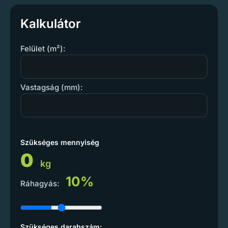
Kalkulátor
Felület (m²):
Vastagság (mm):
Szükséges mennyiség
0
kg
10%
Ráhagyás:
Szükséges darabszám: