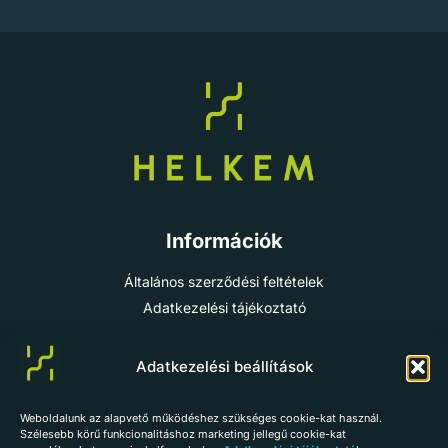
Információk
Általános szerződési feltételek
Adatkezelési tájékoztató
Cookie-szabályzat
Impresszum
Adatkezelési beállítások
Weboldalunk az alapvető működéshez szükséges cookie-kat használ.
info@helkem.hu
Szélesebb körű funkcionalitáshoz marketing jellegű cookie-kat