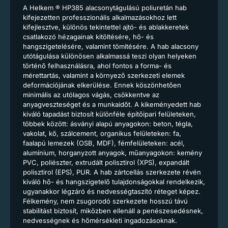
A Helkem ® HP385 alacsonytágulású poliuretán hab
kifejezetten professzionális alkalmazásokhoz lett
kifejlesztve, különös tekintettel ajtó- és ablakkeretek
csatlakozó hézagainak kitöltésére, hő- és
hangszigetelésére, valamint tömítésére. A hab alacsony
utótágulása különösen alkalmassá teszi olyan helyeken
történő felhasználásra, ahol fontos a forma- és
mérettartás, valamint a környező szerkezeti elemek
deformációjának elkerülése. Ennek köszönhetően
minimális az utólagos vágás, csökkentve az
anyagveszteséget és a munkaidőt. A kikeményedett hab
kiváló tapadást biztosít különféle építőipari felületeken,
többek között: ásványi alapú anyagokon: beton, tégla,
vakolat, kő, szálcement, organikus felületeken: fa,
faalapú lemezek (OSB, MDF), fémfelületeken: acél,
alumínium, horganyzott anyagok, műanyagokon: kemény
PVC, poliészter, extrudált polisztirol (XPS), expandált
polisztirol (EPS), PUR. A hab zártcellás szerkezete révén
kiváló hő- és hangszigetelő tulajdonságokkal rendelkezik,
ugyanakkor légzáró és nedvességtaszító réteget képez.
Félkemény, nem zsugorodó szerkezete hosszú távú
stabilitást biztosít, miközben ellenáll a penészesedésnek,
nedvességnek és hőmérsékleti ingadozásoknak.