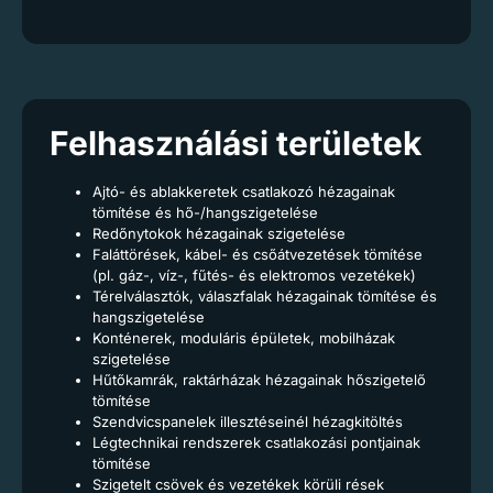
Felhasználási területek
Ajtó- és ablakkeretek csatlakozó hézagainak
tömítése és hő-/hangszigetelése
Redőnytokok hézagainak szigetelése
Faláttörések, kábel- és csőátvezetések tömítése
(pl. gáz-, víz-, fűtés- és elektromos vezetékek)
Térelválasztók, válaszfalak hézagainak tömítése és
hangszigetelése
Konténerek, moduláris épületek, mobilházak
szigetelése
Hűtőkamrák, raktárházak hézagainak hőszigetelő
tömítése
Szendvicspanelek illesztéseinél hézagkitöltés
Légtechnikai rendszerek csatlakozási pontjainak
tömítése
Szigetelt csövek és vezetékek körüli rések