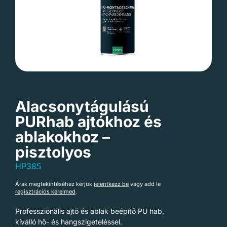
Alacsonytágulású
PURhab ajtókhoz és
ablakokhoz –
pisztolyos
HP385
Árak megtekintéséhez kérjük
jelentkezz be
vagy add le
regisztrációs kérelmed
.
Professzionális ajtó és ablak beépítő PU hab,
kíválló hő- és hangszigeteléssel.