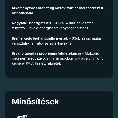
Kikeményedés után félig merev, zárt cellás szerkezetű,
rothadásálló
Nagyfokú hőszigetelés
– 0,035 W/mK hővezetési
tényező – kiváló energiahatékonyságot biztosít
Kiemelkedő léghanggátlási érték
– 63dB zajcsillapítás
válaszfalaknál, ajtó- és ablakkáváknál
Kíválló tapadás problémás felületeken is
– Működik
még nem nedvszívó, sima anyagokon is – pl. alumínium,
kemény PVC, festett felületek
Minősítések