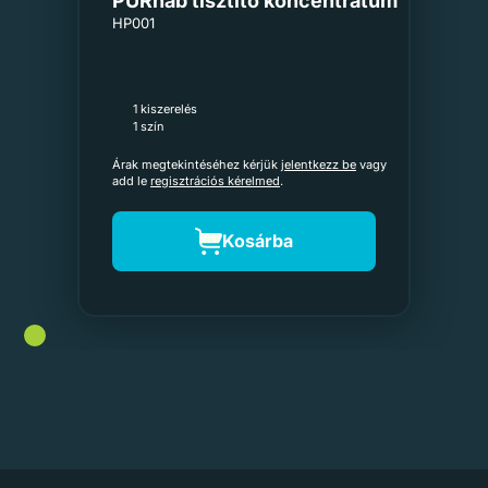
PURhab tisztító koncentrátum
HP001
1 kiszerelés
1 szín
Árak megtekintéséhez kérjük
jelentkezz be
vagy
add le
regisztrációs kérelmed
.
Kosárba