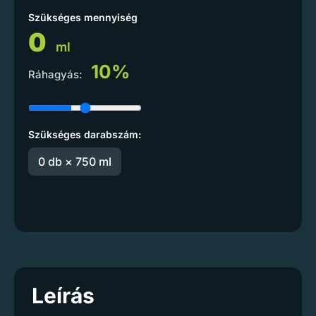
Szükséges mennyiség
0
ml
10%
Ráhagyás:
Szükséges darabszám:
0 db × 750 ml
Leírás