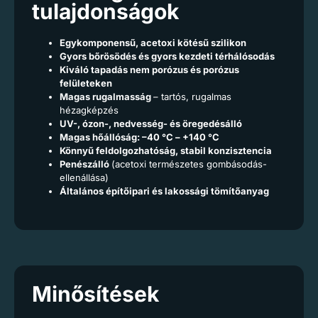
tulajdonságok
Egykomponensű, acetoxi kötésű szilikon
Gyors bőrösödés és gyors kezdeti térhálósodás
Kiváló tapadás nem porózus és porózus
felületeken
Magas rugalmasság
– tartós, rugalmas
hézagképzés
UV-, ózon-, nedvesség- és öregedésálló
Magas hőállóság: –40 °C – +140 °C
Könnyű feldolgozhatóság, stabil konzisztencia
Penészálló
(acetoxi természetes gombásodás-
ellenállása)
Általános építőipari és lakossági tömítőanyag
Minősítések