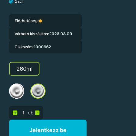
2 szín
Elérhetőség:
Várható kiszállítás:
2026.08.09
Cikkszám:
1000962
260ml
db
+
-
Jelentkezz be