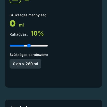
Szükséges mennyiség
0
ml
10%
Ráhagyás:
Szükséges darabszám:
0 db × 260 ml