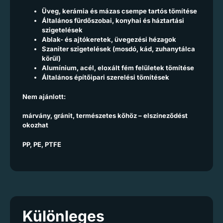
Üveg, kerámia és mázas csempe tartós tömítése
Általános fürdőszobai, konyhai és háztartási
szigetelések
Ablak- és ajtókeretek, üvegezési hézagok
Szaniter szigetelések (mosdó, kád, zuhanytálca
körül)
Alumínium, acél, eloxált fém felületek tömítése
Általános építőipari szerelési tömítések
Nem ajánlott:
márvány, gránit, természetes kőhöz – elszíneződést
okozhat
PP, PE, PTFE
Különleges