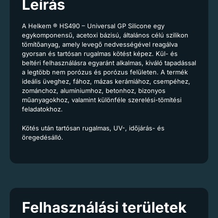
Leírás
A Helkem ® HS490 – Universal GP Silicone egy
egykomponensű, acetoxi bázisú, általános célú szilikon
tömítőanyag, amely levegő nedvességével reagálva
gyorsan és tartósan rugalmas kötést képez. Kül- és
beltéri felhasználásra egyaránt alkalmas, kiváló tapadással
a legtöbb nem porózus és porózus felületen. A termék
ideális üveghez, fához, mázas kerámiához, csempéhez,
zománchoz, alumíniumhoz, betonhoz, bizonyos
műanyagokhoz, valamint különféle szerelési-tömítési
feladatokhoz.
Kötés után tartósan rugalmas, UV-, időjárás- és
öregedésálló.
Felhasználási területek