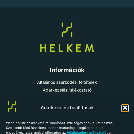
Információk
Általános szerződési feltételek
Adatkezelési tájékoztató
Cookie-szabályzat
Impresszum
Adatkezelési beállítások
Weboldalunk az alapvető működéshez szükséges cookie-kat használ.
info@helkem.hu
Szélesebb körű funkcionalitáshoz marketing jellegű cookie-kat
engedélyezhetsz, amivel elfogadod az
Adatkezelési tájékoztató
ban