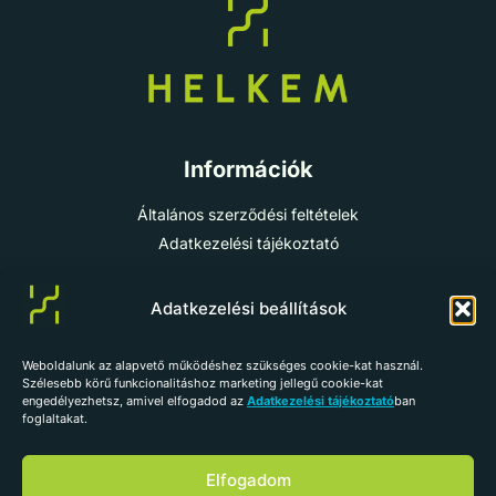
Információk
Általános szerződési feltételek
Adatkezelési tájékoztató
Cookie-szabályzat
Impresszum
Adatkezelési beállítások
Weboldalunk az alapvető működéshez szükséges cookie-kat használ.
info@helkem.hu
Szélesebb körű funkcionalitáshoz marketing jellegű cookie-kat
engedélyezhetsz, amivel elfogadod az
Adatkezelési tájékoztató
ban
+36 70 784 98 59
foglaltakat.
Vissza az oldal tetejére
Elfogadom