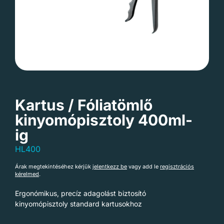
Kartus / Fóliatömlő
kinyomópisztoly 400ml-
ig
HL400
Árak megtekintéséhez kérjük
jelentkezz be
vagy add le
regisztrációs
kérelmed
.
Ergonómikus, precíz adagolást biztosító
kinyomópisztoly standard kartusokhoz