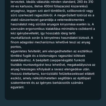
terveztek. Ideális választás minden standard, 260 és 310
ml-es kartusos, illetve 400ml fóliazacskó kiszerelésű
anyaghoz, legyen szó akril tömítőkről, szilikonokról vagy
sűrű szerkezeti ragasztókról. A megerősített tolórúd és a
stabil vázszerkezet garantálja a vetemedésmentes
használatot még sűrűbb anyagok kinyomása esetén is. A
szerszám ergonomikus kialakítása minimálisra csökkenti a
kéz igénybevételét, így hosszabb ideig tartó
munkafázisok során is kényelmes használatot biztosít. A
finom adagolási mechanizmus lehetővé teszi az anyag
pontos,
egyenletes felvitelét, ami elengedhetetlen az esztétikus
tömítési fugák és a biztonságos ragasztási kötések
kialakításához. A beépített cseppenésgátló funkció
tisztább munkavégzést tesz lehetővé, megakadályozva az
anyag felesleges kifolyását a ravasz elengedése után.
Hosszú élettartamú, korrózióálló felületkezeléssel ellátott
eszköz, amely nélkülözhetetlen segítőtárs az építőipari
szakemberek és az igényes barkácsolók számára
egyaránt.