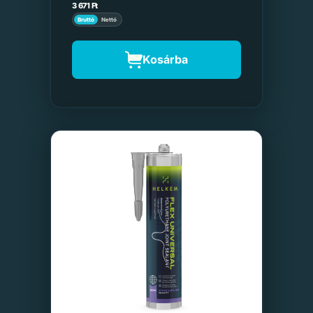
3 671
Ft
Bruttó
Nettó
Kosárba