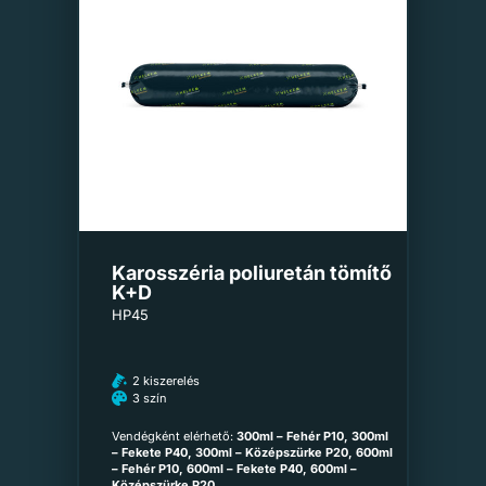
Karosszéria poliuretán tömítő
K+D
HP45
2 kiszerelés
3 szín
Vendégként elérhető:
300ml – Fehér P10, 300ml
– Fekete P40, 300ml – Középszürke P20, 600ml
– Fehér P10, 600ml – Fekete P40, 600ml –
Középszürke P20