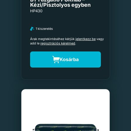
Kézi/Pisztolyos egyben
HP430
1 kiszerelés
Árak megtekintéséhez kérjük
jelentkezz be
vagy
add le
regisztrációs kérelmed
.
Kosárba