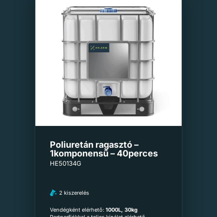
Poliuretán ragasztó –
1komponensű – 40perces
HE50134G
2 kiszerelés
Vendégként elérhető:
1000L, 30kg