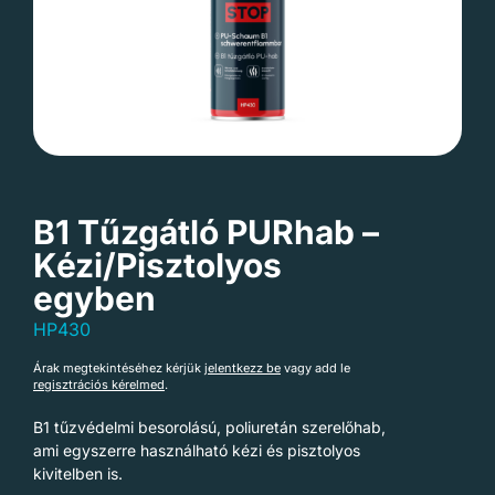
B1 Tűzgátló PURhab –
Kézi/Pisztolyos
egyben
HP430
Árak megtekintéséhez kérjük
jelentkezz be
vagy add le
regisztrációs kérelmed
.
B1 tűzvédelmi besorolású, poliuretán szerelőhab,
ami egyszerre használható kézi és pisztolyos
kivitelben is.