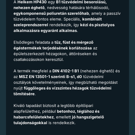
A
Helkem HP430
egy
B1 tűzvédelmi besorolású,
nehezen éghető
, nedvesség hatására térhálósodó,
egykomponensű poliuretán szerelőhab
, amely a passzív
tűzvédelem fontos eleme. Speciális,
kombinált
szeleprendszerrel
rendelkezik, így
kézi és pisztolyos
alkalmazásra egyaránt alkalmas
.
Elsődleges feladata a
tűz, füst és mérgező
égéstermékek terjedésének korlátozása
az
épületszerkezeti hézagokon, áttöréseken és
csatlakozásokon keresztül.
A termék megfelel a
DIN 4102-1 B1
(nehezen éghető) és
az
MSZ EN 13501-1 szerinti B-s1, d0
tűzvédelmi
osztályok követelményeinek, így megbízható megoldást
nyújt
függőleges és vízszintes hézagok tűzvédelmi
tömítésére
.
Kiváló tapadást biztosít a legtöbb építőipari
alapfelülethez, például
betonhoz, téglához és
habarcsfelületekhez
, emellett
jó hangszigetelő
tulajdonságokkal
is rendelkezik.