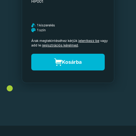
HP001
1 kiszerelés
1 szín
Árak megtekintéséhez kérjük
jelentkezz be
vagy
add le
regisztrációs kérelmed
.
Kosárba