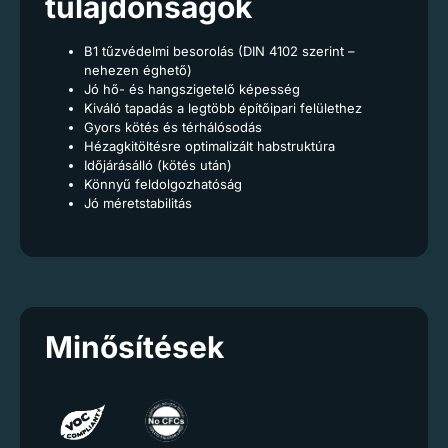
tulajdonságok
B1 tűzvédelmi besorolás (DIN 4102 szerint –
nehezen éghető)
Jó hő- és hangszigetelő képesség
Kiváló tapadás a legtöbb építőipari felülethez
Gyors kötés és térhálósodás
Hézagkitöltésre optimalizált habstruktúra
Időjárásálló (kötés után)
Könnyű feldolgozhatóság
Jó méretstabilitás
Minősítések