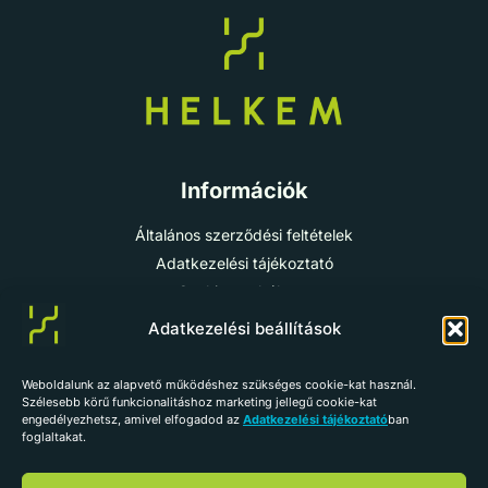
Információk
Általános szerződési feltételek
Adatkezelési tájékoztató
Cookie-szabályzat
Impresszum
Adatkezelési beállítások
Weboldalunk az alapvető működéshez szükséges cookie-kat használ.
info@helkem.hu
Szélesebb körű funkcionalitáshoz marketing jellegű cookie-kat
engedélyezhetsz, amivel elfogadod az
Adatkezelési tájékoztató
ban
+36 70 784 98 59
foglaltakat.
Vissza az oldal tetejére