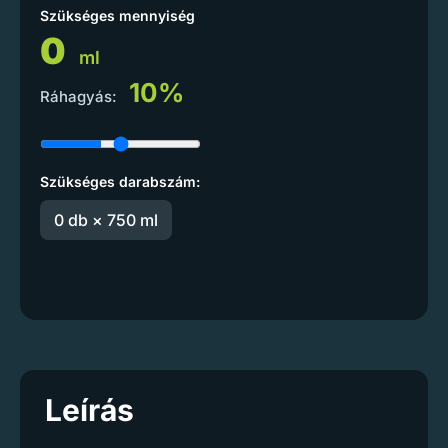
Szükséges mennyiség
0
ml
10%
Ráhagyás:
Szükséges darabszám:
0 db × 750 ml
Leírás