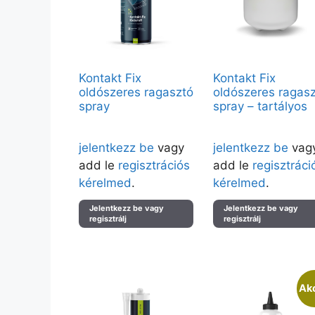
Kontakt Fix
Kontakt Fix
oldószeres ragasztó
oldószeres ragas
spray
spray – tartályos
Árak megtekintéséhez kérjük
Árak megtekintéséhez kérj
jelentkezz be
vagy
jelentkezz be
vag
add le
regisztrációs
add le
regisztráci
kérelmed
.
kérelmed
.
Jelentkezz be vagy
Jelentkezz be vagy
regisztrálj
regisztrálj
Akc