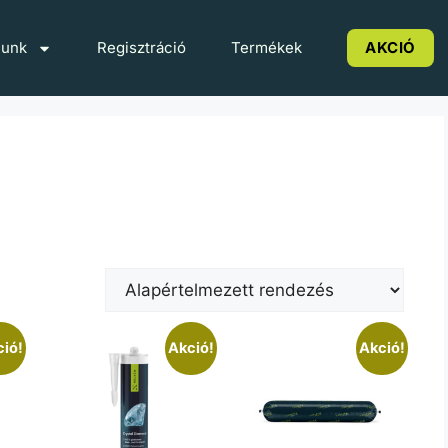
lunk
Regisztráció
Termékek
AKCIÓ
ió!
Akció!
Akció!