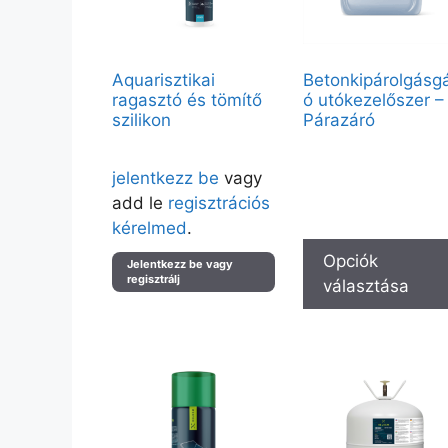
Aquarisztikai
Betonkipárolgásgá
ragasztó és tömítő
ó utókezelőszer –
szilikon
Párazáró
Vendégként elérhető:
Árak megtekintéséhez kérjük
200L, 20L, 5L
jelentkezz be
vagy
Partnerfiókkal a teljes kínál
add le
regisztrációs
elérhető.
kérelmed
.
Opciók
Jelentkezz be vagy
regisztrálj
választása