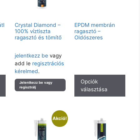
tl
Crystal Diamond –
EPDM membrán
100% víztiszta
ragasztó –
ragasztó és tömítő
Oldószeres
Vendégként elérhető:
Árak megtekintéséhez kérjük
600ml – Átlátszó
jelentkezz be
vagy
at
Partnerfiókkal a teljes kínálat
add le
regisztrációs
elérhető.
kérelmed
.
Opciók
Jelentkezz be vagy
regisztrálj
választása
Akció!