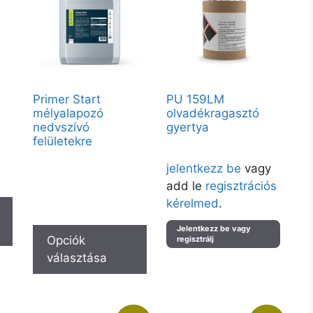
Primer Start
PU 159LM
mélyalapozó
olvadékragasztó
nedvszívó
gyertya
felületekre
Árak megtekintéséhez kérjük
Vendégként elérhető:
at
jelentkezz be
vagy
10L, 5L, 1L
add le
regisztrációs
Partnerfiókkal a teljes kínálat
elérhető.
kérelmed
.
Jelentkezz be vagy
Opciók
regisztrálj
választása