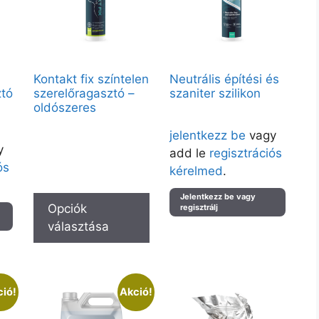
Kontakt fix színtelen
Neutrális építési és
ztó
szerelőragasztó –
szaniter szilikon
oldószeres
Árak megtekintéséhez kérjük
Vendégként elérhető:
ük
jelentkezz be
vagy
280ml – Átlátszó S00
y
add le
regisztrációs
Partnerfiókkal a teljes kínálat
ós
elérhető.
kérelmed
.
Jelentkezz be vagy
Opciók
regisztrálj
választása
ió!
Akció!