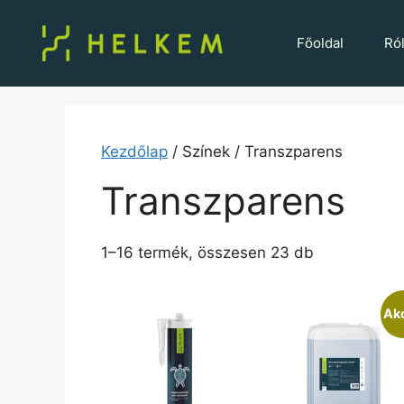
Főoldal
Ró
Kezdőlap
/ Színek / Transzparens
Transzparens
1–16 termék, összesen 23 db
Akc