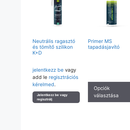
Neutrális ragasztó
Primer MS
és tömítő szilikon
tapadásjavító
K+D
Vendégként elérhető:
750g – Átlátszó
Árak megtekintéséhez kérjük
Partnerfiókkal a teljes kínál
jelentkezz be
vagy
elérhető.
add le
regisztrációs
kérelmed
.
Opciók
választása
Jelentkezz be vagy
regisztrálj