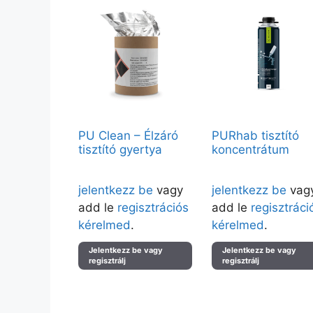
PU Clean – Élzáró
PURhab tisztító
tisztító gyertya
koncentrátum
Árak megtekintéséhez kérjük
Árak megtekintéséhez kérj
jelentkezz be
vagy
jelentkezz be
vag
add le
regisztrációs
add le
regisztráci
kérelmed
.
kérelmed
.
Jelentkezz be vagy
Jelentkezz be vagy
regisztrálj
regisztrálj