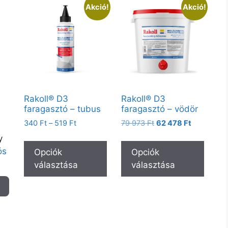
Akció!
Akció!
Rakoll® D3
Rakoll® D3
faragasztó – tubus
faragasztó – vödör
340
Ft
–
519
Ft
79 973
Ft
62 478
Ft
ük
y
ós
Opciók
Opciók
választása
választása