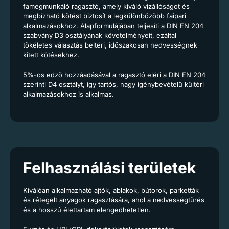
famegmunkáló ragasztó, amely kiváló vízállóságot és
megbízható kötést biztosít a legkülönbözőbb faipari
alkalmazásokhoz. Alapformulájában teljesíti a DIN EN 204
szabvány D3 osztályának követelményeit, ezáltal
tökéletes választás beltéri, időszakosan nedvességnek
kitett kötésekhez.
5%-os edző hozzáadásával a ragasztó eléri a DIN EN 204
szerinti D4 osztályt, így tartós, nagy igénybevételű kültéri
alkalmazásokhoz is alkalmas.
Felhasználási területek
Kiválóan alkalmazható ajtók, ablakok, bútorok, parketták
és rétegelt anyagok ragasztására, ahol a nedvességtűrés
és a hosszú élettartam elengedhetetlen.