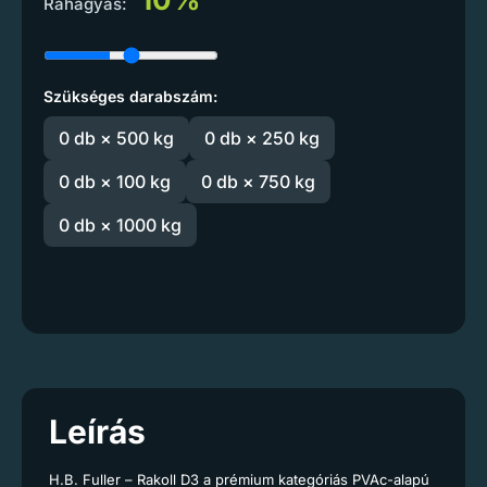
Ráhagyás:
Szükséges darabszám:
0 db × 500 kg
0 db × 250 kg
0 db × 100 kg
0 db × 750 kg
0 db × 1000 kg
Leírás
H.B. Fuller – Rakoll D3 a prémium kategóriás PVAc-alapú