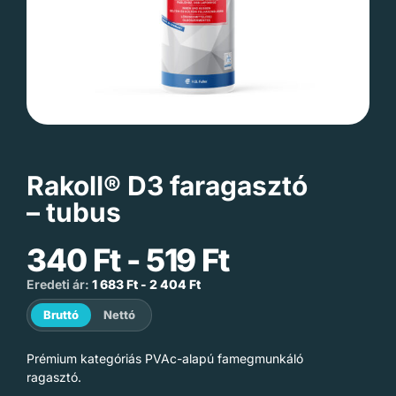
Rakoll® D3 faragasztó
– tubus
340
Ft
-
519
Ft
Eredeti ár:
1 683
Ft
-
2 404
Ft
Bruttó
Nettó
Prémium kategóriás PVAc-alapú famegmunkáló
ragasztó.