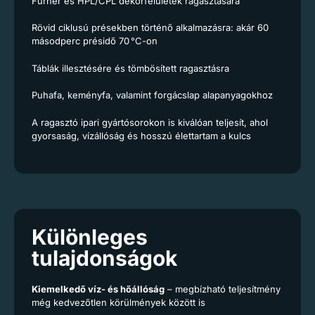
Furnér és HPL/CPL dekorfelületek ragasztására
Rövid ciklusú présekben történő alkalmazásra: akár 60
másodperc présidő 70 °C-on
Táblák illesztésére és tömbösített ragasztásra
Puhafa, keményfa, valamint forgácslap alapanyagokhoz
A ragasztó ipari gyártósorokon is kiválóan teljesít, ahol
gyorsaság, vízállóság és hosszú élettartam a kulcs
Különleges
tulajdonságok
Kiemelkedő víz- és hőállóság
– megbízható teljesítmény
még kedvezőtlen körülmények között is