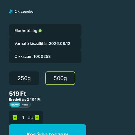
2 kiszerelés
Elérhetőség:
Várható kiszállítás:
2026.08.12
Cikkszám:
1000253
250g
500g
519
Ft
Eredeti ár:
2 404
Ft
Bruttó
Nettó
db
+
-
Kosárba teszem