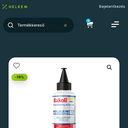
Bejelentkezés
0
-78%