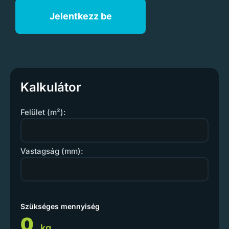
Jelentkezz be
Kalkulátor
Felület (m²):
Vastagság (mm):
Szükséges mennyiség
0
kg