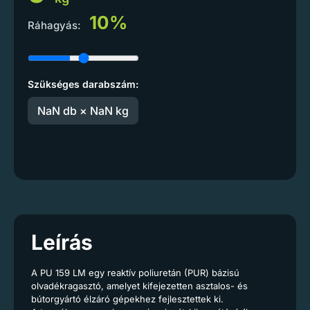
10%
Ráhagyás:
Szükséges darabszám:
NaN db × NaN kg
Leírás
A PU 159 LM egy reaktív poliuretán (PUR) bázisú
olvadékragasztó, amelyet kifejezetten asztalos- és
bútorgyártó élzáró gépekhez fejlesztettek ki.