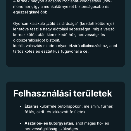
A termék nagyon alacsony izocianát-kibocsátású (low-
monomer), így a munkakörnyezet biztonságosabb és
egészségkímélőbb.
Gyorsan kialakuló „zöld szilárdsága” (kezdeti kötőereje)
lehetővé teszi a nagy előtolási sebességet, míg a végső
keresztkötés után kiemelkedő hő-, nedvesség- és
oldószerállóságot biztosít.
Ideális választás minden olyan élzáró alkalmazáshoz, ahol
tartós kötés és esztétikus fugavonal a cél.
Felhasználási területek
Élzárás
különféle bútorlapokon: melamin, furnér,
fóliás, akril- és lakkozott felületek
Asztalos- és bútorgyártás
, ahol magas hő- és
nedvességállóság szükséges