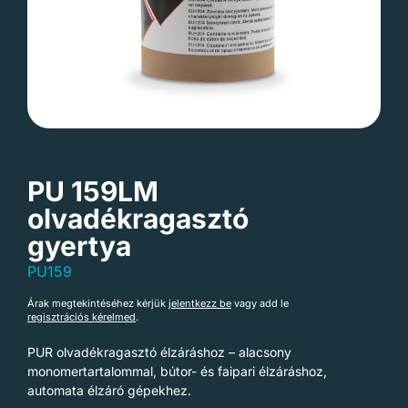
PU 159LM
olvadékragasztó
gyertya
PU159
Árak megtekintéséhez kérjük
jelentkezz be
vagy add le
regisztrációs kérelmed
.
PUR olvadékragasztó élzáráshoz – alacsony
monomertartalommal, bútor- és faipari élzáráshoz,
automata élzáró gépekhez.