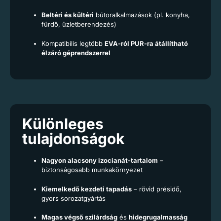
Beltéri és kültéri
bútoralkalmazások (pl. konyha,
fürdő, üzletberendezés)
Kompatibilis legtöbb
EVA-ról PUR-ra átállítható
élzáró géprendszerrel
Különleges
tulajdonságok
Nagyon alacsony izocianát-tartalom
–
biztonságosabb munkakörnyezet
Kiemelkedő kezdeti tapadás
– rövid présidő,
gyors sorozatgyártás
Magas végső szilárdság
és
hidegrugalmasság