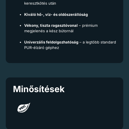
keresztkötés után
Kiváló hő-, víz- és oldószerállóság
Vékony, tiszta ragasztóvonal
– prémium
megjelenés a kész bútornál
Univerzális feldolgozhatóság
– a legtöbb standard
PUR-élzáró géphez
Minősítések