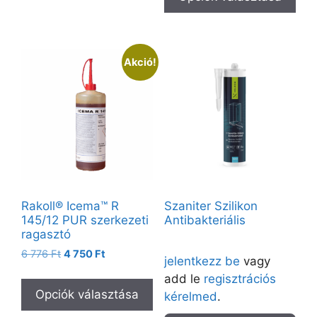
Akció!
Rakoll® Icema™ R
Szaniter Szilikon
145/12 PUR szerkezeti
Antibakteriális
ragasztó
Árak megtekintéséhez kérjük
6 776
Ft
4 750
Ft
jelentkezz be
vagy
add le
regisztrációs
Opciók választása
kérelmed
.