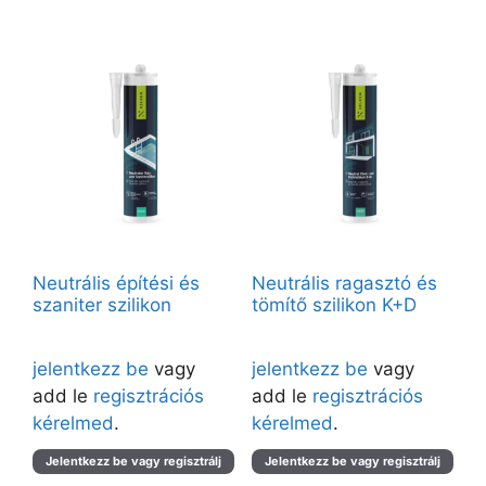
Neutrális építési és
Neutrális ragasztó és
szaniter szilikon
tömítő szilikon K+D
Árak megtekintéséhez kérjük
Árak megtekintéséhez kérjük
jelentkezz be
vagy
jelentkezz be
vagy
add le
regisztrációs
add le
regisztrációs
kérelmed
.
kérelmed
.
Jelentkezz be vagy regisztrálj
Jelentkezz be vagy regisztrálj