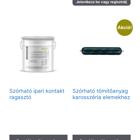
Jelentkezz be vagy regisztrálj
Akció!
Szórható ipari kontakt
Szórható tömítőanyag
ragasztó
karosszéria elemekhez
Vendégként elérhető:
Vendégként elérhető:
5L – Átlátszó, 25l – Átlátszó
280ml – Bézs, 600ml – Bézs
Partnerfiókkal a teljes kínálat
Partnerfiókkal a teljes kínálat
elérhető.
elérhető.