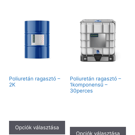
Poliuretán ragasztó –
Poliuretán ragasztó –
2K
1komponensű –
30perces
Vendégként elérhető:
250kg
Vendégként elérhető:
1000L
Partnerfiókkal a teljes kínálat
elérhető.
Partnerfiókkal a teljes kínálat
elérhető.
Opciók választása
Opciók választása