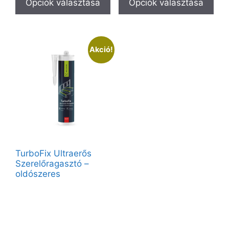
Opciók választása
Opciók választása
Akció!
TurboFix Ultraerős
Szerelőragasztó –
oldószeres
Vendégként elérhető:
280ml – Sárga S50
Partnerfiókkal a teljes kínálat
elérhető.