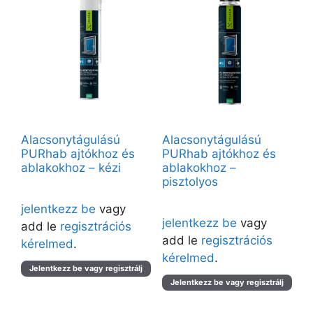
Alacsonytágulású
Alacsonytágulású
PURhab ajtókhoz és
PURhab ajtókhoz és
ablakokhoz – kézi
ablakokhoz –
pisztolyos
Árak megtekintéséhez kérjük
Árak megtekintéséhez kérjük
jelentkezz be
vagy
jelentkezz be
vagy
add le
regisztrációs
add le
regisztrációs
kérelmed
.
kérelmed
.
Jelentkezz be vagy regisztrálj
Jelentkezz be vagy regisztrálj