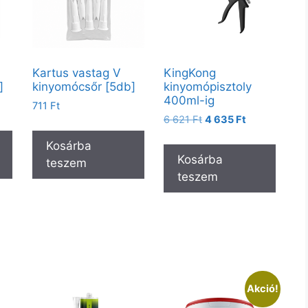
Kartus vastag V
KingKong
]
kinyomócsőr [5db]
kinyomópisztoly
400ml-ig
711
Ft
6 621
Ft
4 635
Ft
Kosárba
Kosárba
teszem
teszem
Akció!