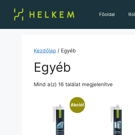
Főoldal
Ró
Kezdőlap
/ Egyéb
Egyéb
Mind a(z) 16 találat megjelenítve
Akció!