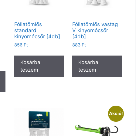
Fóliatömlős
Fóliatömlős vastag
standard
V kinyomócsőr
kinyomócsőr [4db]
[4db]
te
856
Ft
883
Ft
at
Kosárba
Kosárba
teszem
teszem
Akció!