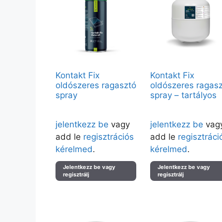
Kontakt Fix
Kontakt Fix
oldószeres ragasztó
oldószeres ragas
spray
spray – tartályos
Árak megtekintéséhez kérjük
Árak megtekintéséhez kérj
jelentkezz be
vagy
jelentkezz be
vag
add le
regisztrációs
add le
regisztráci
kérelmed
.
kérelmed
.
Jelentkezz be vagy
Jelentkezz be vagy
regisztrálj
regisztrálj