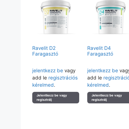
Ravelit D2
Ravelit D4
Faragasztó
Faragasztó
Árak megtekintéséhez kérjük
Árak megtekintéséhez kérj
jelentkezz be
vagy
jelentkezz be
vag
add le
regisztrációs
add le
regisztráci
kérelmed
.
kérelmed
.
Jelentkezz be vagy
Jelentkezz be vagy
regisztrálj
regisztrálj