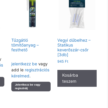
Tűzgátló
Vegyi dűbelhez –
tömítőanyag –
Statikus
festhető
keverőszár-csőr
ük
[3db]
Árak megtekintéséhez kérjük
y
945
Ft
jelentkezz be
vagy
ós
add le
regisztrációs
Kosárba
kérelmed
.
teszem
Jelentkezz be vagy
regisztrálj