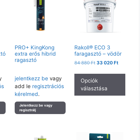
PRO+ KingKong
Rakoll® ECO 3
ztó
extra erős hibrid
faragasztó – vödör
ragasztó
84 880
Ft
33 020
Ft
ük
Árak megtekintéséhez kérjük
y
jelentkezz be
vagy
Opciók
ós
add le
regisztrációs
választása
kérelmed
.
Jelentkezz be vagy
regisztrálj