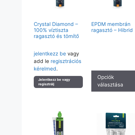
Crystal Diamond –
EPDM membrán
100% víztiszta
ragasztó – Hibrid
ragasztó és tömítő
Vendégként elérhető:
Fekete C40 – 280ml, Feke
Árak megtekintéséhez kérjük
C40 – 600ml
jelentkezz be
vagy
Partnerfiókkal a teljes kínál
elérhető.
add le
regisztrációs
kérelmed
.
Opciók
Jelentkezz be vagy
választása
regisztrálj