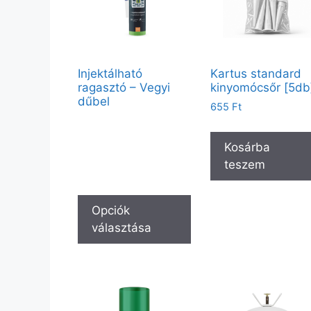
Injektálható
Kartus standard
ragasztó – Vegyi
kinyomócsőr [5db
dűbel
655
Ft
Vendégként elérhető:
300ml – Manhattan szürke
RAL7047 C20
Kosárba
Partnerfiókkal a teljes kínálat
teszem
elérhető.
Opciók
választása