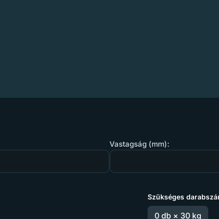
Vastagság (mm):
Szükséges darabszá
%
0 db × 30 kg