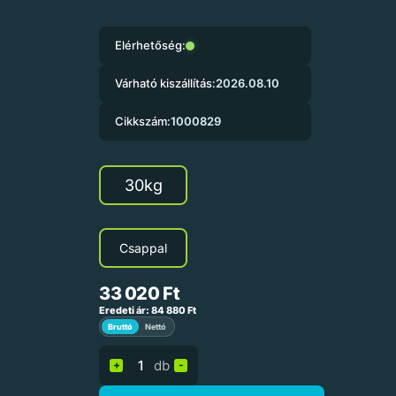
Elérhetőség:
Várható kiszállítás:
2026.08.10
Cikkszám:
1000829
30kg
Csappal
33 020
Ft
Eredeti ár:
84 880
Ft
Bruttó
Nettó
db
+
-