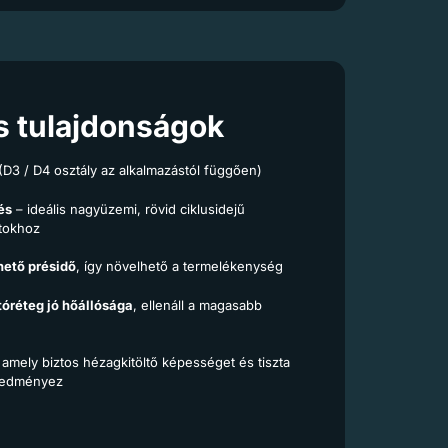
s tulajdonságok
(D3 / D4 osztály az alkalmazástól függően)
és
– ideális nagyüzemi, rövid ciklusidejű
atokhoz
hető présidő
, így növelhető a termelékenység
óréteg jó hőállósága
, ellenáll a magasabb
, amely biztos hézagkitöltő képességet és tiszta
eredményez