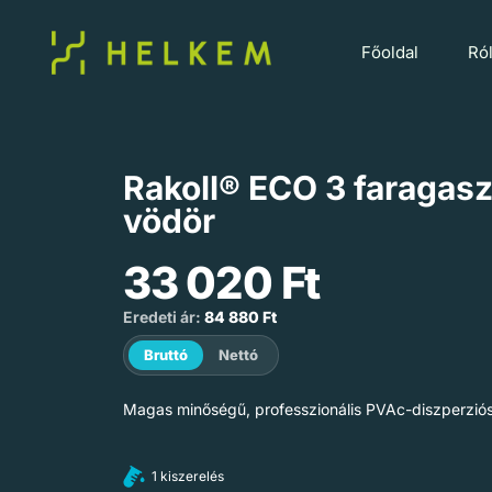
Főoldal
Ró
Rakoll® ECO 3 faragasz
vödör
33 020
Ft
Eredeti ár:
84 880
Ft
Bruttó
Nettó
Magas minőségű, professzionális PVAc-diszperziós
1 kiszerelés