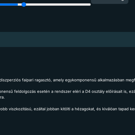
iszperziós faipari ragasztó, amely egykomponensű alkalmazásban megfel
nsű feldolgozás esetén a rendszer eléri a D4 osztály előírásait is, ezá
ra.
bb viszkozitású, ezáltal jobban kitölti a hézagokat, és kiválóan tapad 