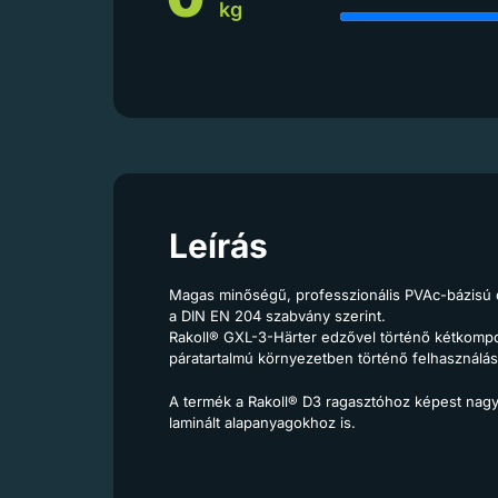
kg
Leírás
Magas minőségű, professzionális PVAc-bázisú d
a DIN EN 204 szabvány szerint.
Rakoll® GXL-3-Härter edzővel történő kétkompone
páratartalmú környezetben történő felhasználás
A termék a Rakoll® D3 ragasztóhoz képest nagyo
laminált alapanyagokhoz is.