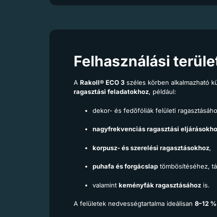
Felhasználási terüle
A
Rakoll® ECO 3
széles körben alkalmazható k
ragasztási feladatokhoz
, például:
dekor- és fedőfóliák felületi ragasztásáho
nagyfrekvenciás ragasztási eljárásokh
korpusz- és szerelési ragasztásokhoz
,
puhafa és forgácslap
tömbösítéséhez, tá
valamint
keményfák ragasztásához
is.
A felületek nedvességtartalma ideálisan
8–12 %