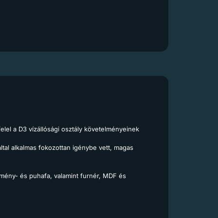
el a D3 vízállósági osztály követelményeinek
ltal alkalmas fokozottan igénybe vett, magas
kemény- és puhafa, valamint furnér, MDF és