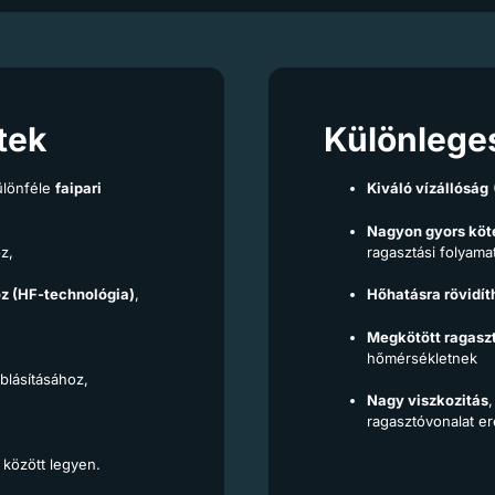
tek
Különlege
ülönféle
faipari
Kiváló vízállóság
Nagyon gyors köt
z,
ragasztási folyam
oz (HF-technológia)
,
Hőhatásra rövidít
Megkötött ragaszt
hőmérsékletnek
blásításához,
Nagy viszkozitás
ragasztóvonalat 
között legyen.