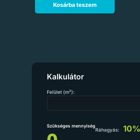
Kosárba teszem
Kalkulátor
Felület (m²):
Szükséges mennyiség
10
Ráhagyás:
0