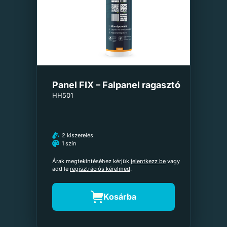
Panel FIX – Falpanel ragasztó
HH501
2 kiszerelés
1 szín
Árak megtekintéséhez kérjük
jelentkezz be
vagy
add le
regisztrációs kérelmed
.
Kosárba