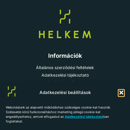
Információk
Általános szerződési feltételek
Adatkezelési tájékoztató
Cookie-szabályzat
Impresszum
Adatkezelési beállítások
Weboldalunk az alapvető működéshez szükséges cookie-kat használ.
info@helkem.hu
Szélesebb körű funkcionalitáshoz marketing jellegű cookie-kat
engedélyezhetsz, amivel elfogadod az
Adatkezelési tájékoztató
ban
+36 70 784 98 59
foglaltakat.