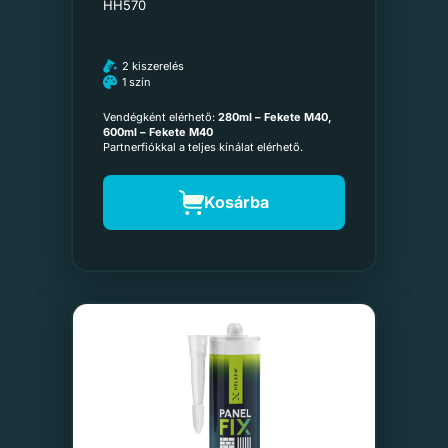
HH570
2 kiszerelés
1 szín
Vendégként elérhető:
280ml – Fekete M40,
600ml – Fekete M40
Partnerfiókkal a teljes kínálat elérhető.
Kosárba