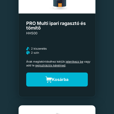
PRO Multi ipari ragasztó és
tömítő
HH500
2 kiszerelés
2 szín
Árak megtekintéséhez kérjük
jelentkezz be
vagy
add le
regisztrációs kérelmed
.
Kosárba