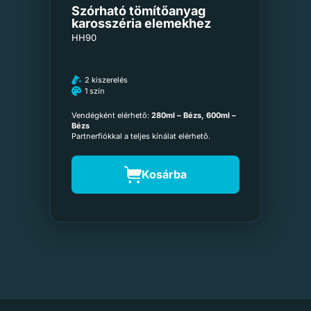
Szórható tömítőanyag
karosszéria elemekhez
HH90
2 kiszerelés
1 szín
Vendégként elérhető:
280ml – Bézs, 600ml –
Bézs
Partnerfiókkal a teljes kínálat elérhető.
Kosárba