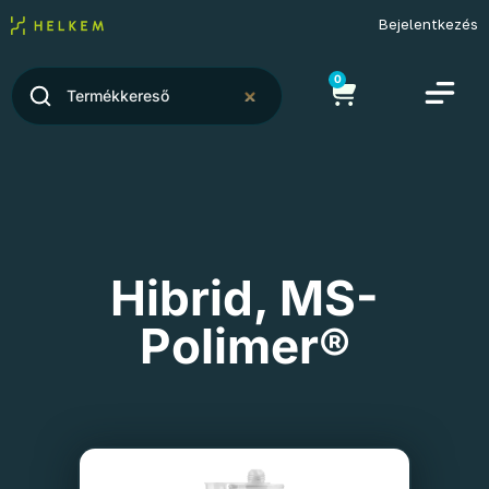
Bejelentkezés
0
Hibrid
,
MS-
Polimer®