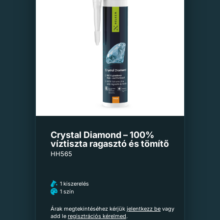
Crystal Diamond – 100%
víztiszta ragasztó és tömítő
HH565
1 kiszerelés
1 szín
Árak megtekintéséhez kérjük
jelentkezz be
vagy
add le
regisztrációs kérelmed
.