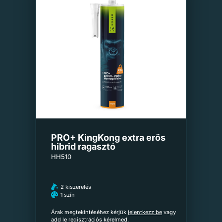
PRO+ KingKong extra erős
hibrid ragasztó
HH510
2 kiszerelés
1 szín
Árak megtekintéséhez kérjük
jelentkezz be
vagy
add le
regisztrációs kérelmed
.