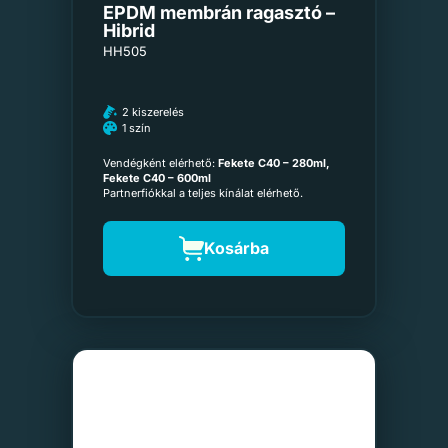
EPDM membrán ragasztó –
Hibrid
HH505
2 kiszerelés
1 szín
Vendégként elérhető:
Fekete C40 – 280ml,
Fekete C40 – 600ml
Partnerfiókkal a teljes kínálat elérhető.
Kosárba