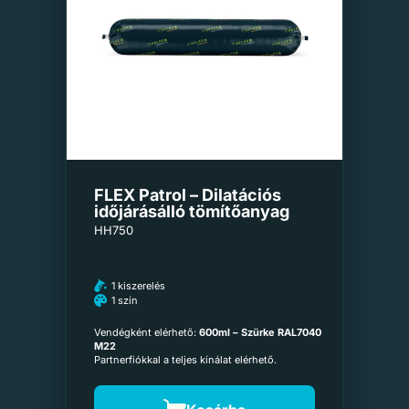
FLEX Patrol – Dilatációs
időjárásálló tömítőanyag
HH750
1 kiszerelés
1 szín
Vendégként elérhető:
600ml – Szürke RAL7040
M22
Partnerfiókkal a teljes kínálat elérhető.