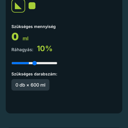
Szükséges mennyiség
0
ml
10%
Ráhagyás:
Szükséges darabszám:
0 db × 600 ml