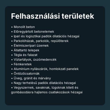
Felhasználási területek
• Monolit beton
• Előregyártott betonelemek
• Ipari és logisztikai padlók dilatációs hézagai
• Parkolóházak, parkolók, repülőterek
• Élelmiszeripari üzemek
• Állattartó telepek
• Tégla és falazat
• Víztartályok, úszómedencék
• Fémkeretek
• Alumínium nyílászárók, homlokzati panelek
• Öntözőcsatornák
• Üveg, gránit és márvány
• Nagy terhelésű padlók dilatációs hézagai
• Vegyszernek, savaknak, lúgoknak kitett és
gombásodásra hajlamos csatlakozások hézagai