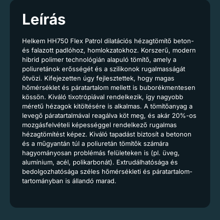
Leírás
Helkem HH750 Flex Patrol dilatációs hézagtömítő beton-
és falazott padlóhoz, homlokzatokhoz. Korszerű, modern
hibrid polimer technológián alapuló tömítő, amely a
poliuretánok erősségét és a szilikonok rugalmasságát
ötvözi. Kifejezetten úgy fejlesztettek, hogy magas
hőmérséklet és páratartalom mellett is buborékmentesen
kössön. Kiváló tixotrópiával rendelkezik, így nagyobb
méretű hézagok kitöltésére is alkalmas. A tömítőanyag a
levegő páratartalmával reagálva köt meg, és akár 20%-os
mozgásfelvételi képességgel rendelkező rugalmas
hézagtömítést képez. Kiváló tapadást biztosít a betonon
és a műgyantán túl a poliuretán tömítők számára
hagyományosan problémás felületeken is (pl. üveg,
alumínium, acél, polikarbonát). Extrudálhatósága és
bedolgozhatósága széles hőmérsékleti és páratartalom-
tartományban is állandó marad.