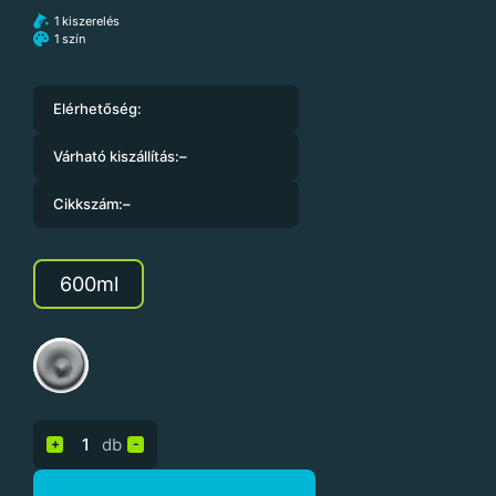
1 kiszerelés
1 szín
Elérhetőség:
Várható kiszállítás:
–
Cikkszám:
–
600ml
db
+
-