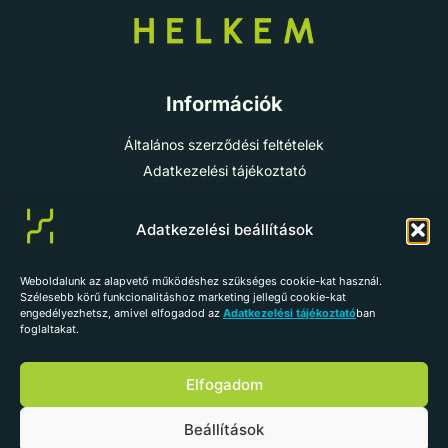
Információk
Általános szerződési feltételek
Adatkezelési tájékoztató
Cookie-szabályzat
Impresszum
Adatkezelési beállítások
Weboldalunk az alapvető működéshez szükséges cookie-kat használ.
info@helkem.hu
Szélesebb körű funkcionalitáshoz marketing jellegű cookie-kat
engedélyezhetsz, amivel elfogadod az
Adatkezelési tájékoztató
ban
+36 70 784 98 59
foglaltakat.
Vissza az oldal tetejére
Elfogadom
Beállítások