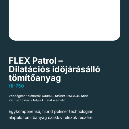
FLEX Patrol –
Dilatációs időjárásálló
tömítőanyag
HH750
Vendégként elérhető:
600ml – Szürke RAL7040 M22
Partnerfiókkal a teljes kínálat elérhető.
Egykomponensű, hibrid polimer technológián
alapuló tömítőanyag szakkivitelezők részére