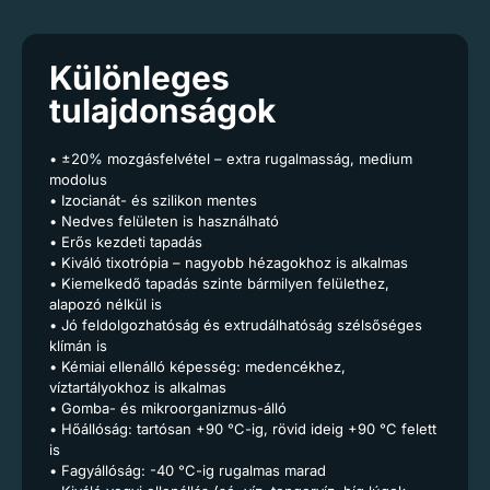
Különleges
tulajdonságok
• ±20% mozgásfelvétel – extra rugalmasság, medium
modolus
• Izocianát- és szilikon mentes
• Nedves felületen is használható
• Erős kezdeti tapadás
• Kiváló tixotrópia – nagyobb hézagokhoz is alkalmas
• Kiemelkedő tapadás szinte bármilyen felülethez,
alapozó nélkül is
• Jó feldolgozhatóság és extrudálhatóság szélsőséges
klímán is
• Kémiai ellenálló képesség: medencékhez,
víztartályokhoz is alkalmas
• Gomba- és mikroorganizmus-álló
• Hőállóság: tartósan +90 °C-ig, rövid ideig +90 °C felett
is
• Fagyállóság: -40 °C-ig rugalmas marad