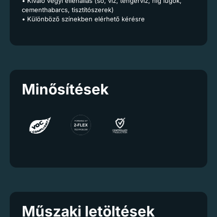
• Kiváló vegyi ellenállás (só, víz, tengervíz, híg lúgok,
cementhabarcs, tisztítószerek)
• Különböző színekben elérhető kérésre
Minősítések
Műszaki letöltések