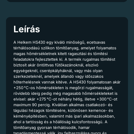
Leírás
A Helkem HS430 egy kiváló minőségű, ecetsavas
térhálósodású szilikon tömítőanyag, amelyet folyamatos
magas hőmérsékletnek kitett ragasztási és tömítési
feladatokra fejlesztettek ki. A termék rugalmas tömítést
biztosít akár öntöttvas fűtőkazánoknál, elszívó
egységeknél, cserépkályháknál, vagy más olyan
szerkezeteknél, amelyek állandó vagy időszakos
hőterhelésnek vannak kitéve. A HS430 folyamatosan akár
+250 °C-os hőmérsékleten is megőrzi rugalmasságát,
rövidebb ideig pedig még magasabb hőmérsékleteket is
elvisel: akár +275 °C-ot néhány hétig, illetve +300 °C-ot
maximum 90 percig. Kiválóan alkalmas csatlakozó- és
tágulási hézagok tömítésére, különösen kemence- és
kéményépítésben, valamint más ipari alkalmazásokban,
ahol a tartósság és a hőállóság kulcsfontosságú. A
tömítőanyag gyorsan térhálósodik, hamar
tapadásmentessé válik, így felhasználása gyors és