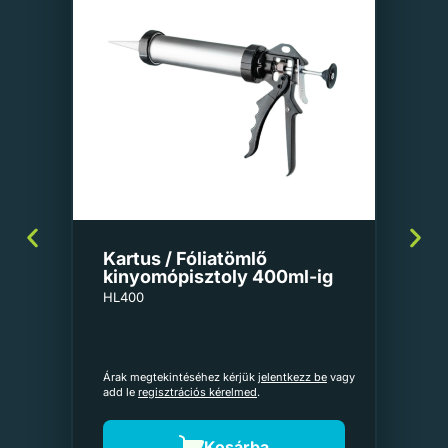
Kartus / Fóliatömlő
kinyomópisztoly 400ml-ig
HL400
Árak megtekintéséhez kérjük
jelentkezz be
vagy
add le
regisztrációs kérelmed
.
Kosárba