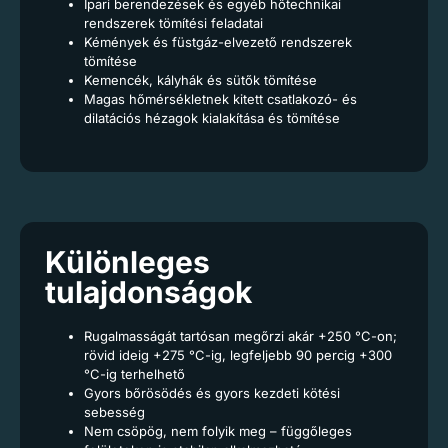
Ipari berendezések és egyéb hőtechnikai
rendszerek tömítési feladatai
Kémények és füstgáz-elvezető rendszerek
tömítése
Kemencék, kályhák és sütők tömítése
Magas hőmérsékletnek kitett csatlakozó- és
dilatációs hézagok kialakítása és tömítése
Különleges
tulajdonságok
Rugalmasságát tartósan megőrzi akár +250 °C-on;
rövid ideig +275 °C-ig, legfeljebb 90 percig +300
°C-ig terhelhető
Gyors bőrösödés és gyors kezdeti kötési
sebesség
Nem csöpög, nem folyik meg – függőleges