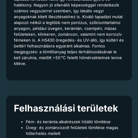
hatékony. Nagyon jó ellenálló képességgel rendelkezik
számos vegyszerrel szemben, így ideális vegyi
anyagoknak kitett illesztésekhez is. Kiváló tapadást mutat
alapozó nélkül a legtöbb nem porózus, szilíciumtartalmú
anyagon, például üvegen, kerámián, csempén, mázas
felületeken, klinkeren, zománcon, valamint nem korrozív
fémeken is. A HS430 öregedés- és UV-álló, így kültéri és
beltéri felhasználásra egyaránt alkalmas. Fontos
megjegyzés: a tömítőanyag teljes térhálósodásának le
kell zárulnia, mielőtt +50 °C feletti hőmérsékletnek lenne
kitéve.
Felhasználási területek
Fém- és kerámia alkatrészek hőálló tömítése
Üveg- és zománcozott felületek tömítése magas
hőterhelés mellett