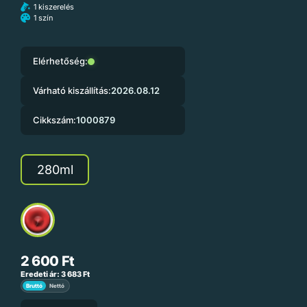
1 kiszerelés
1 szín
Elérhetőség:
Várható kiszállítás:
2026.08.12
Cikkszám:
1000879
280ml
2 600
Ft
Eredeti ár:
3 683
Ft
Bruttó
Nettó