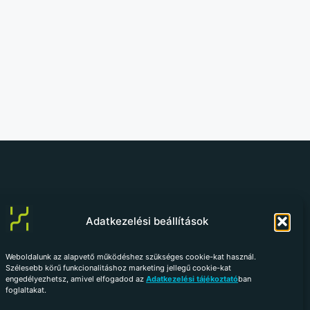
info@helkem.hu
Adatkezelési beállítások
+36 70 784 98 59
Weboldalunk az alapvető működéshez szükséges cookie-kat használ.
Vissza az oldal tetejére
Szélesebb körű funkcionalitáshoz marketing jellegű cookie-kat
engedélyezhetsz, amivel elfogadod az
Adatkezelési tájékoztató
ban
foglaltakat.