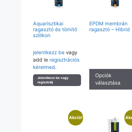
Aquarisztikai
EPDM membrán
ragasztó és tömítő
ragasztó – Hibrid
szilikon
Vendégként elérhető:
Fekete C40 – 280ml, Feke
Árak megtekintéséhez kérjük
C40 – 600ml
jelentkezz be
vagy
Partnerfiókkal a teljes kínál
elérhető.
add le
regisztrációs
kérelmed
.
Opciók
Jelentkezz be vagy
választása
regisztrálj
Akció!
Akc