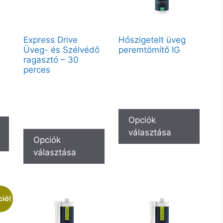
Express Drive
Hőszigetelt üveg
Üveg- és Szélvédő
peremtömítő IG
ragasztó – 30
Vendégként elérhető:
perces
te
Matt – Fekete C40 – 600ml
Vendégként elérhető:
Partnerfiókkal a teljes kínálat
600ml
at
elérhető.
Partnerfiókkal a teljes kínálat
elérhető.
Opciók
választása
Opciók
választása
ió!