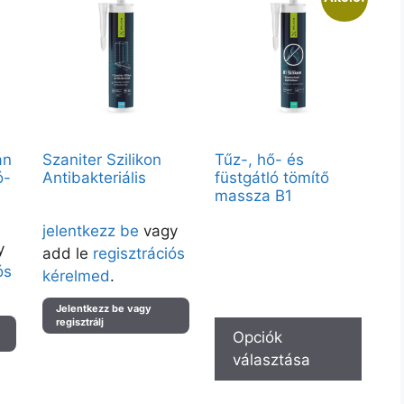
án
Szaniter Szilikon
Tűz-, hő- és
ó-
Antibakteriális
füstgátló tömítő
massza B1
Árak megtekintéséhez kérjük
Vendégként elérhető:
ük
jelentkezz be
vagy
280ml – Fehér C10, 600ml –
Fehér C10
y
add le
regisztrációs
ós
Partnerfiókkal a teljes kínálat
kérelmed
.
elérhető.
Jelentkezz be vagy
regisztrálj
Opciók
választása