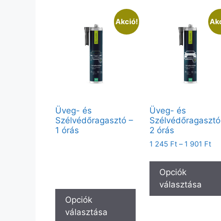
Akció!
Akc
Üveg- és
Üveg- és
Szélvédőragasztó –
Szélvédőragasztó
1 órás
2 órás
Vendégként elérhető:
1 245
Ft
–
1 901
Ft
300ml, 600ml
Partnerfiókkal a teljes kínálat
Opciók
elérhető.
választása
Opciók
választása