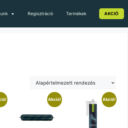
lunk
Regisztráció
Termékek
AKCIÓ
ió!
Akció!
Akció!