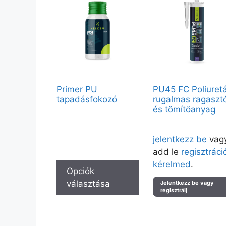
Primer PU
PU45 FC Poliuret
tapadásfokozó
rugalmas ragaszt
és tömítőanyag
Vendégként elérhető:
250ml
Árak megtekintéséhez kérj
Partnerfiókkal a teljes kínálat
jelentkezz be
vag
elérhető.
add le
regisztráci
kérelmed
.
Opciók
választása
Jelentkezz be vagy
regisztrálj