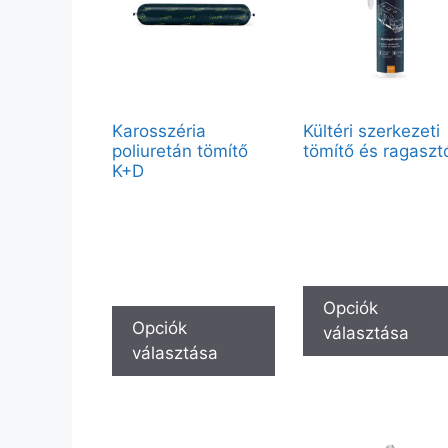
Karosszéria
Kültéri szerkezeti
poliuretán tömítő
tömítő és ragaszt
K+D
Vendégként elérhető:
280ml – Fekete M40, 600m
Vendégként elérhető:
Fekete M40
300ml – Középszürke P20,
600ml – Középszürke P20
Partnerfiókkal a teljes kínál
elérhető.
Partnerfiókkal a teljes kínálat
elérhető.
Opciók
Opciók
választása
választása