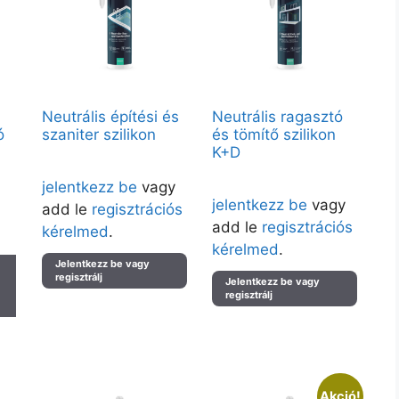
Neutrális építési és
Neutrális ragasztó
ó
szaniter szilikon
és tömítő szilikon
K+D
Árak megtekintéséhez kérjük
l –
Árak megtekintéséhez kérjük
jelentkezz be
vagy
jelentkezz be
vagy
add le
regisztrációs
at
add le
regisztrációs
kérelmed
.
kérelmed
.
Jelentkezz be vagy
regisztrálj
Jelentkezz be vagy
regisztrálj
Akció!