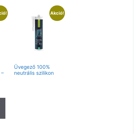
ió!
Akció!
Üvegező 100%
 –
neutrális szilikon
Vendégként elérhető:
Matt – 280ml – Fehér C10,
Matt – 280ml – Fekete C40,
Matt – 280ml – Transzparens
C00, Matt – 570ml – Fehér
C10, Matt – 570ml – Fekete
C40, Matt – 570ml –
Transzparens C00
Partnerfiókkal a teljes kínálat
elérhető.