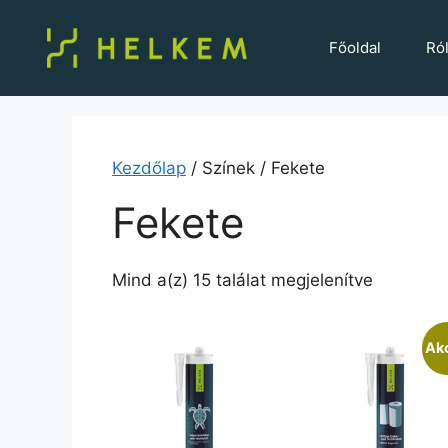
Főoldal
Ró
Kezdőlap
/ Színek / Fekete
Fekete
Mind a(z) 15 találat megjelenítve
Akc