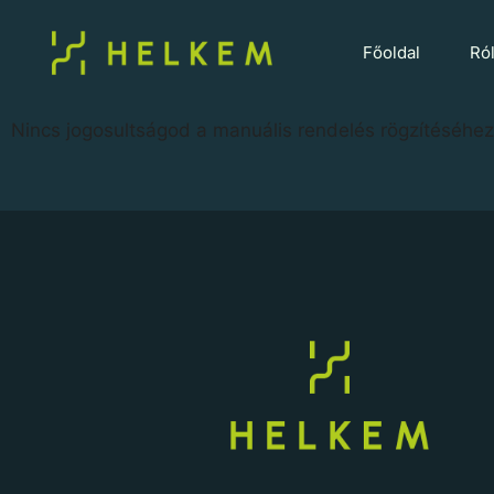
Főoldal
Ró
Nincs jogosultságod a manuális rendelés rögzítéséhez