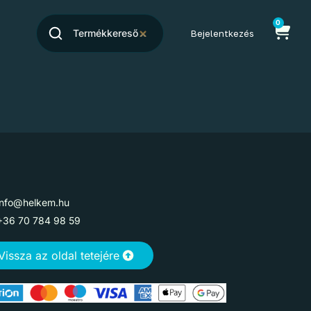
0
Bejelentkezés
info@helkem.hu
+36 70 784 98 59
Vissza az oldal tetejére