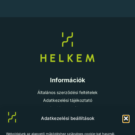
Információk
Általános szerződési feltételek
Adatkezelési tájékoztató
Cookie-szabályzat
Impresszum
Adatkezelési beállítások
Weboldalunk az alapvető működéshez szükséges cookie-kat használ.