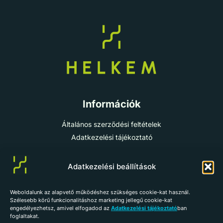
Információk
Általános szerződési feltételek
Adatkezelési tájékoztató
Cookie-szabályzat
Impresszum
Adatkezelési beállítások
Weboldalunk az alapvető működéshez szükséges cookie-kat használ.
info@helkem.hu
Szélesebb körű funkcionalitáshoz marketing jellegű cookie-kat
engedélyezhetsz, amivel elfogadod az
Adatkezelési tájékoztató
ban
+36 70 784 98 59
foglaltakat.