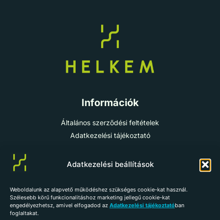
Információk
Általános szerződési feltételek
Adatkezelési tájékoztató
Cookie-szabályzat
Impresszum
Adatkezelési beállítások
Weboldalunk az alapvető működéshez szükséges cookie-kat használ.
info@helkem.hu
Szélesebb körű funkcionalitáshoz marketing jellegű cookie-kat
engedélyezhetsz, amivel elfogadod az
Adatkezelési tájékoztató
ban
+36 70 784 98 59
foglaltakat.