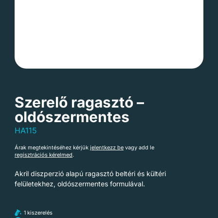
Szerelő ragasztó –
oldószermentes
HA115
Árak megtekintéséhez kérjük
jelentkezz be
vagy add le
regisztrációs kérelmed
.
Akril diszperzió alapú r
agasztó beltéri és kültéri
felületekhez
, oldószermentes formulával.
1 kiszerelés