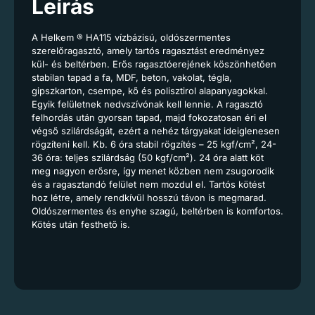
Leírás
A Helkem ® HA115 vízbázisú, oldószermentes
szerelőragasztó, amely tartós ragasztást eredményez
kül- és beltérben. Erős ragasztóerejének köszönhetően
stabilan tapad a fa, MDF, beton, vakolat, tégla,
gipszkarton, csempe, kő és polisztirol alapanyagokkal.
Egyik felületnek nedvszívónak kell lennie. A ragasztó
felhordás után gyorsan tapad, majd fokozatosan éri el
végső szilárdságát, ezért a nehéz tárgyakat ideiglenesen
rögzíteni kell. Kb. 6 óra stabil rögzítés – 25 kgf/cm², 24-
36 óra: teljes szilárdság (50 kgf/cm²). 24 óra alatt köt
meg nagyon erősre, így menet közben nem zsugorodik
és a ragasztandó felület nem mozdul el. Tartós kötést
hoz létre, amely rendkívül hosszú távon is megmarad.
Oldószermentes és enyhe szagú, beltérben is komfortos.
Kötés után festhető is.