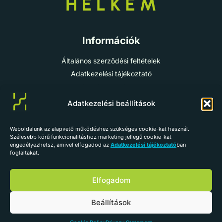
Információk
Általános szerződési feltételek
Adatkezelési tájékoztató
Cookie-szabályzat
Impresszum
Adatkezelési beállítások
Weboldalunk az alapvető működéshez szükséges cookie-kat használ.
info@helkem.hu
Szélesebb körű funkcionalitáshoz marketing jellegű cookie-kat
engedélyezhetsz, amivel elfogadod az
Adatkezelési tájékoztató
ban
+36 70 784 98 59
foglaltakat.
Vissza az oldal tetejére
Elfogadom
Beállítások