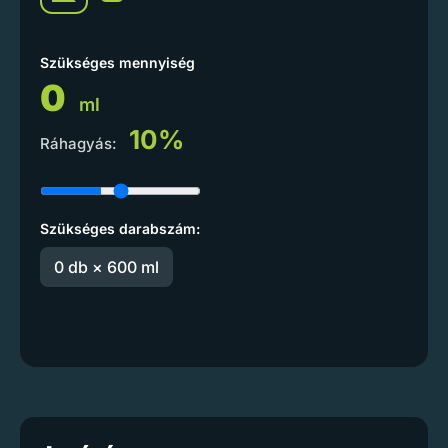
Szükséges mennyiség
0
ml
10%
Ráhagyás:
Szükséges darabszám:
0 db × 600 ml