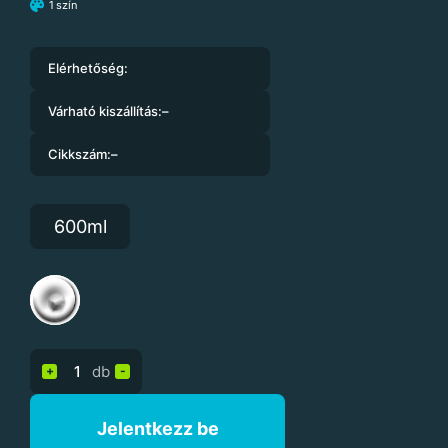
1 szín
Elérhetőség:
Várható kiszállítás:
–
Cikkszám:
–
600ml
db
+
-
Jelentkezz be