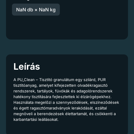
NaN db × NaN kg
Leírás
A PU_Clean – Tisztító granulátum egy szilárd, PUR
tisztítóanyag, amelyet kifejezetten olvadékragasztó
rendszerek, tartályok, fúvókák és adagolórendszerek
hatékony tisztítására fejlesztettek ki élzárógépekhez.
Használata megelőzi a szennyeződések, elszíneződések
és égett ragasztómaradványok lerakódását, ezáltal
megnöveli a berendezések élettartamát, és csökkenti a
karbantartási leállásokat.